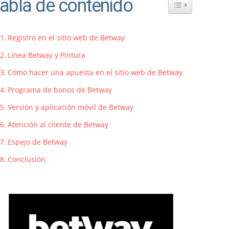
abla de contenido
Toggle Table of Conten
Registro en el sitio web de Betway
Línea Betway y Pintura
Cómo hacer una apuesta en el sitio web de Betway
Programa de bonos de Betway
Versión y aplicación móvil de Betway
Atención al cliente de Betway
Espejo de Betway
Conclusión