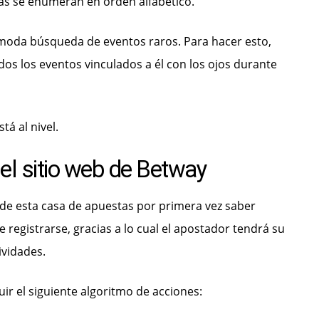
ás se enumeran en orden alfabético.
cómoda búsqueda de eventos raros. Para hacer esto,
odos los eventos vinculados a él con los ojos durante
á al nivel.
l sitio web de Betway
 de esta casa de apuestas por primera vez saber
 registrarse, gracias a lo cual el apostador tendrá su
ividades.
ir el siguiente algoritmo de acciones: