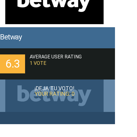
Betway
AVERAGE USER RATING
6.3
1
VOTE
¡DEJA TU VOTO!
YOUR RATING:
0