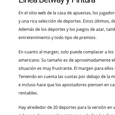
En el sitio web de la casa de apuestas, los jugad
y una rica selección de deportes. Estos últimos,
Además de los deportes y los juegos de azar, tam
entretenimiento y todo tipo de premios.
En cuanto al margen, solo puede complacer a los fa
americano. Su tamaño es de aproximadamente el 4
situación es muy frustrante. El margen para ellos 
Teniendo en cuenta las cuotas por debajo de la me
e incluso hace que los apostadores piensen en ca
rentables.
Hay alrededor de 20 deportes para la versión en 