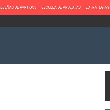
RESEÑAS DE PARTIDOS
ESCUELA DE APUESTAS
ESTRATEGIAS