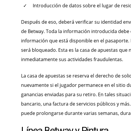
Introducción de datos sobre el lugar de resi
Después de eso, deberá verificar su identidad e
de Betway. Toda la información introducida debe 
información que está disponible en el pasaporte. 
será bloqueado. Esta es la casa de apuestas que n
inmediatamente sus actividades fraudulentas.
La casa de apuestas se reserva el derecho de sol
nuevamente si el jugador permanece en el sitio 
ganancias enviadas para su retiro. En tales situa
bancario, una factura de servicios públicos y más
puede prolongarse durante varias semanas, durant
Línea Betway y Pintura