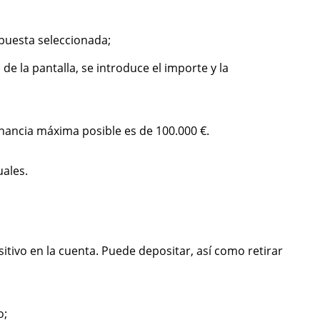
apuesta seleccionada;
e la pantalla, se introduce el importe y la
anancia máxima posible es de 100.000 €.
uales.
tivo en la cuenta. Puede depositar, así como retirar
o;