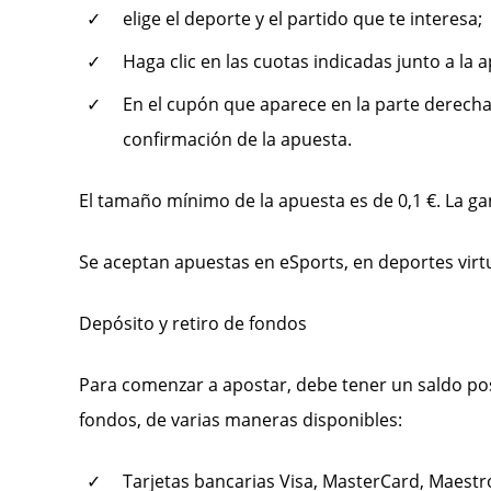
elige el deporte y el partido que te interesa;
Haga clic en las cuotas indicadas junto a la 
En el cupón que aparece en la parte derecha d
confirmación de la apuesta.
El tamaño mínimo de la apuesta es de 0,1 €. La g
Se aceptan apuestas en eSports, en deportes virt
Depósito y retiro de fondos
Para comenzar a apostar, debe tener un saldo posi
fondos, de varias maneras disponibles:
Tarjetas bancarias Visa, MasterCard, Maestr