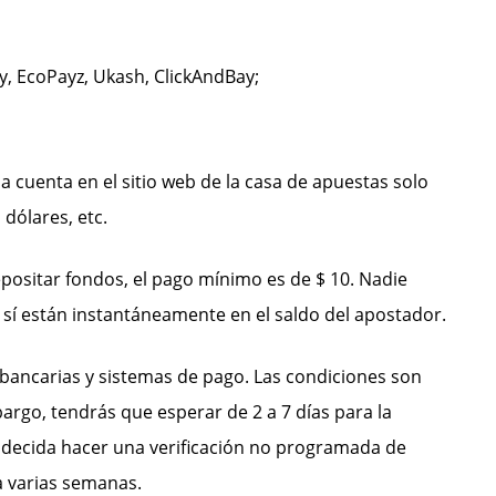
ay, EcoPayz, Ukash, ClickAndBay;
 cuenta en el sitio web de la casa de apuestas solo
dólares, etc.
ositar fondos, el pago mínimo es de $ 10. Nadie
n sí están instantáneamente en el saldo del apostador.
s bancarias y sistemas de pago. Las condiciones son
argo, tendrás que esperar de 2 a 7 días para la
s decida hacer una verificación no programada de
 varias semanas.