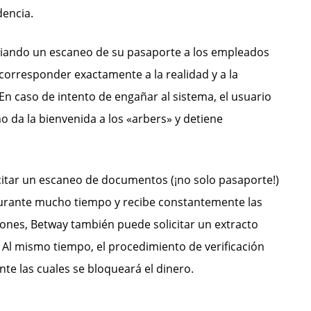
dencia.
nviando un escaneo de su pasaporte a los empleados
corresponder exactamente a la realidad y a la
En caso de intento de engañar al sistema, el usuario
o da la bienvenida a los «arbers» y detiene
icitar un escaneo de documentos (¡no solo pasaporte!)
durante mucho tiempo y recibe constantemente las
ciones, Betway también puede solicitar un extracto
. Al mismo tiempo, el procedimiento de verificación
e las cuales se bloqueará el dinero.