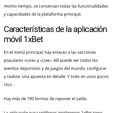
mismo tiempo, se conservan todas las funcionalidades
y capacidades de la plataforma principal.
Características de la aplicación
móvil 1xBet
En el menú principal, hay enlaces a las secciones
populares «Line» y «Live». Allí puede ver todos los
eventos deportivos y de juegos del mundo, configurar
y realizar una apuesta en detalle. Y todo en unos pocos
clics.
Hay más de 190 formas de reponer el saldo.
La aplicación para teléfonos inteligentes 1xBet tiene