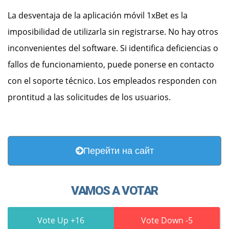
La desventaja de la aplicación móvil 1xBet es la
imposibilidad de utilizarla sin registrarse. No hay otros
inconvenientes del software. Si identifica deficiencias o
fallos de funcionamiento, puede ponerse en contacto
con el soporte técnico. Los empleados responden con
prontitud a las solicitudes de los usuarios.
Перейти на сайт
VAMOS A VOTAR
16
5