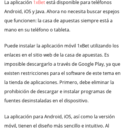
La aplicación
1xBet
está disponible para teléfonos
Android, iOS y Java. Ahora no necesita buscar espejos
que funcionen: la casa de apuestas siempre está a
mano en su teléfono o tableta.
Puede instalar la aplicación móvil 1xBet utilizando los
enlaces en el sitio web de la casa de apuestas. Es
imposible descargarlo a través de Google Play, ya que
existen restricciones para el software de este tema en
la tienda de aplicaciones. Primero, debe eliminar la
prohibición de descargar e instalar programas de
fuentes desinstaladas en el dispositivo.
La aplicación para Android, iOS, así como la versión
móvil, tienen el diseño más sencillo e intuitivo. Al