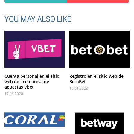
YOU MAY ALSO LIKE
Cuenta personal en el sitio
Registro en el sitio web de
web de la empresa de
BetoBet
apuestas Vbet
19.01.2023
17.06.2020