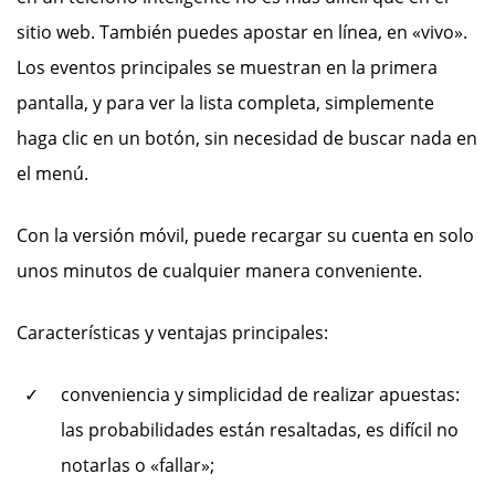
sitio web. También puedes apostar en línea, en «vivo».
Los eventos principales se muestran en la primera
pantalla, y para ver la lista completa, simplemente
haga clic en un botón, sin necesidad de buscar nada en
el menú.
Con la versión móvil, puede recargar su cuenta en solo
unos minutos de cualquier manera conveniente.
Características y ventajas principales:
conveniencia y simplicidad de realizar apuestas:
las probabilidades están resaltadas, es difícil no
notarlas o «fallar»;