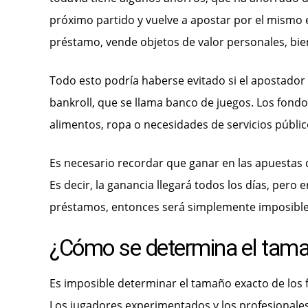
próximo partido y vuelve a apostar por el mismo 
préstamo, vende objetos de valor personales, bie
Todo esto podría haberse evitado si el apostador 
bankroll, que se llama banco de juegos. Los fond
alimentos, ropa o necesidades de servicios público
Es necesario recordar que ganar en las apuestas d
Es decir, la ganancia llegará todos los días, pero
préstamos, entonces será simplemente imposible 
¿Cómo se determina el tama
Es imposible determinar el tamaño exacto de los f
Los jugadores experimentados y los profesionale