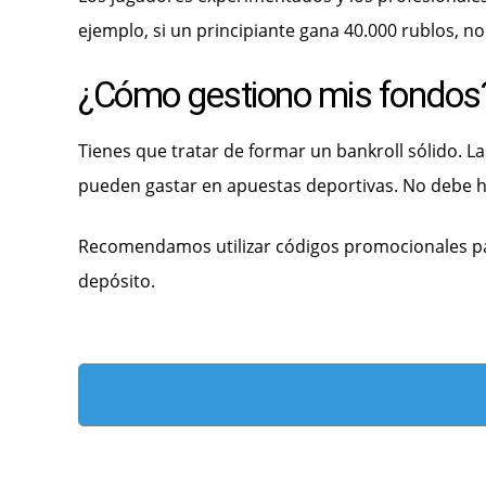
ejemplo, si un principiante gana 40.000 rublos, n
¿Cómo gestiono mis fondos
Tienes que tratar de formar un bankroll sólido. L
pueden gastar en apuestas deportivas. No debe 
Recomendamos utilizar códigos promocionales para
depósito.