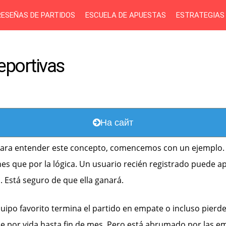
RESEÑAS DE PARTIDOS
ESCUELA DE APUESTAS
ESTRATEGIAS
eportivas
На сайт
Para entender este concepto, comencemos con un ejemplo. C
s que por la lógica. Un usuario recién registrado puede 
a. Está seguro de que ella ganará.
ipo favorito termina el partido en empate o incluso pierde
e por vida hasta fin de mes. Pero está abrumado por las em