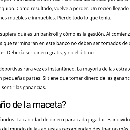
equipo. Como resultado, vuelve a perder. Un recién llegado 
nes muebles e inmuebles. Pierde todo lo que tenía.
supiera qué es un bankroll y cómo es la gestión. Al comienzo
os que terminarán en este banco no deben ser tomados de a
s. Debería ser dinero gratis, y no el último.
eportivas rara vez es instantáneo. La mayoría de las estrat
 en pequeñas partes. Si tiene que tomar dinero de las gananc
sentir las ganancias.
ño de la maceta?
ondos. La cantidad de dinero para cada jugador es individu
s del mundo de las apuestas recomiendan destinar no más d